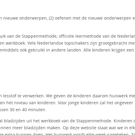
e van nieuwe onderwerpen, (2) oefenen met de nieuwe onderwerpen e
ruik van de Stappenmethode, officiële leermethode van de Nederla
gen werkboek. Vele Nederlandse topschakers zijn grootgebracht me
middels ook gebruikt in andere landen. Alle kinderen krijgen een
 lesstof te verwerken. We geven de kinderen daarom huiswerk me
 en het niveau van kinderen. Voor jonge kinderen zal het ongeveer
ssen 30 en 40 minuten.
al bladzijden uit het werkboek van de Stappenmethode. Kinderen 
unnen meer bladzijden maken. Op deze website staat wat we in elk
ze extra kunnen doen. Het huiswerk wordt elke week nagekeken. Z