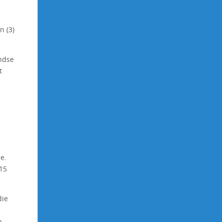
n (3)
ndse
t
e.
 15
die
o