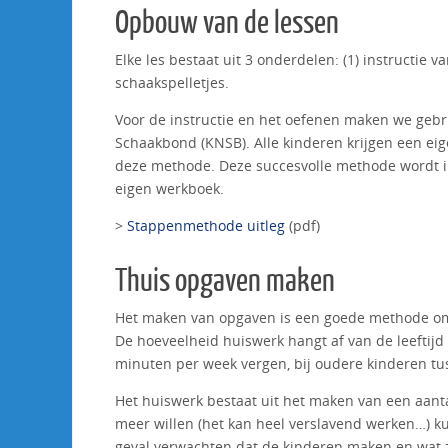
Opbouw van de lessen
Elke les bestaat uit 3 onderdelen: (1) instructi
schaakspelletjes.
Voor de instructie en het oefenen maken we geb
Schaakbond (KNSB). Alle kinderen krijgen een ei
deze methode. Deze succesvolle methode wordt in
eigen werkboek.
>
Stappenmethode uitleg
(pdf)
Thuis opgaven maken
Het maken van opgaven is een goede methode om
De hoeveelheid huiswerk hangt af van de leeftijd
minuten per week vergen, bij oudere kinderen tu
Het huiswerk bestaat uit het maken van een aant
meer willen (het kan heel verslavend werken…) k
geval verwachten dat de kinderen maken en wat 