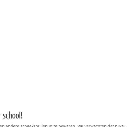
 school!
en andere schaakspullen in te bewaren. Wij verwachten dat hij/zij