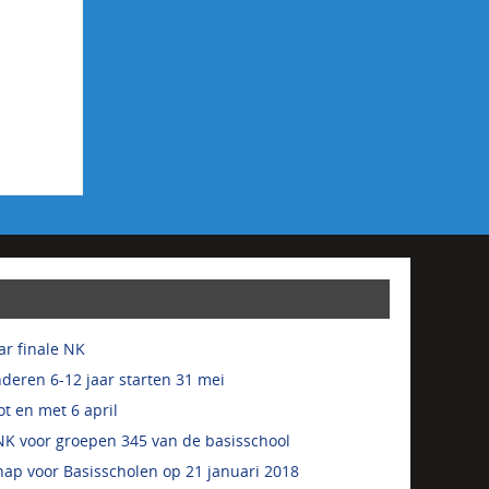
r finale NK
deren 6-12 jaar starten 31 mei
t en met 6 april
K voor groepen 345 van de basisschool
ap voor Basisscholen op 21 januari 2018