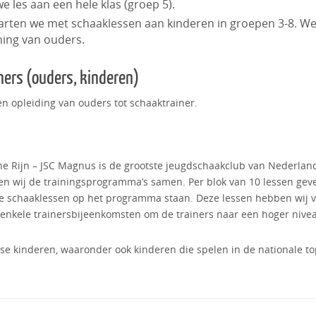
 les aan een hele klas (groep 5).
starten we met schaaklessen aan kinderen in groepen 3-8. W
ning van ouders.
ners (ouders, kinderen)
en opleiding van ouders tot schaaktrainer.
e Rijn – JSC Magnus is de grootste jeugdschaakclub van Nederlan
len wij de trainingsprogramma’s samen. Per blok van 10 lessen gev
lke schaaklessen op het programma staan. Deze lessen hebben wij 
 enkele trainersbijeenkomsten om de trainers naar een hoger nive
se kinderen, waaronder ook kinderen die spelen in de nationale to