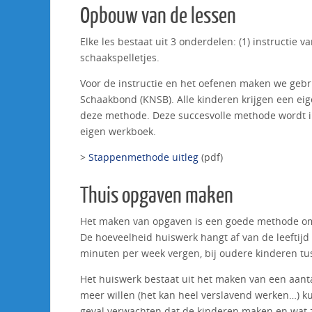
Opbouw van de lessen
Elke les bestaat uit 3 onderdelen: (1) instructi
schaakspelletjes.
Voor de instructie en het oefenen maken we geb
Schaakbond (KNSB). Alle kinderen krijgen een ei
deze methode. Deze succesvolle methode wordt in
eigen werkboek.
>
Stappenmethode uitleg
(pdf)
Thuis opgaven maken
Het maken van opgaven is een goede methode om
De hoeveelheid huiswerk hangt af van de leeftijd
minuten per week vergen, bij oudere kinderen tu
Het huiswerk bestaat uit het maken van een aant
meer willen (het kan heel verslavend werken…) k
geval verwachten dat de kinderen maken en wat 