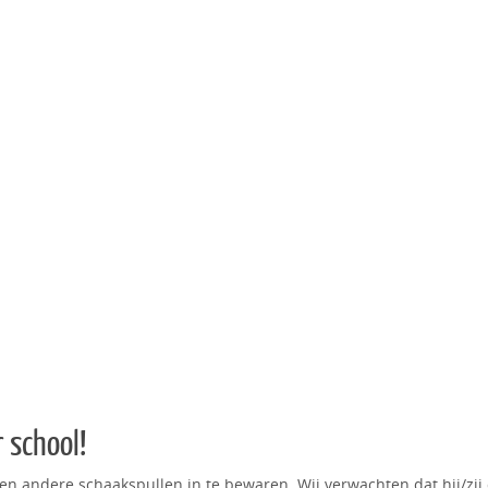
 school!
en andere schaakspullen in te bewaren. Wij verwachten dat hij/zij