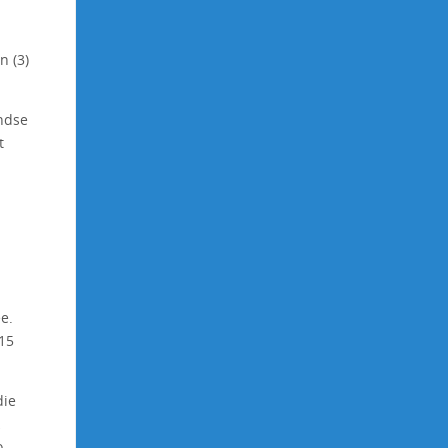
n (3)
ndse
t
e.
 15
die
o