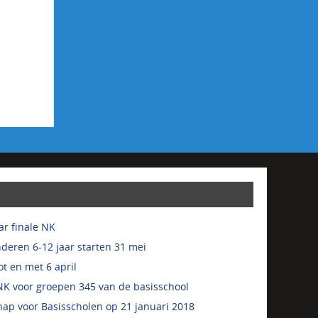
r finale NK
deren 6-12 jaar starten 31 mei
t en met 6 april
K voor groepen 345 van de basisschool
ap voor Basisscholen op 21 januari 2018