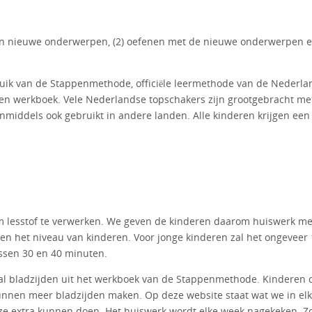
e van nieuwe onderwerpen, (2) oefenen met de nieuwe onderwerpen e
ruik van de Stappenmethode, officiële leermethode van de Nederla
gen werkboek. Vele Nederlandse topschakers zijn grootgebracht me
middels ook gebruikt in andere landen. Alle kinderen krijgen een
 lesstof te verwerken. We geven de kinderen daarom huiswerk me
 en het niveau van kinderen. Voor jonge kinderen zal het ongeveer
ssen 30 en 40 minuten.
al bladzijden uit het werkboek van de Stappenmethode. Kinderen 
unnen meer bladzijden maken. Op deze website staat wat we in elk
ze extra kunnen doen. Het huiswerk wordt elke week nagekeken. Z