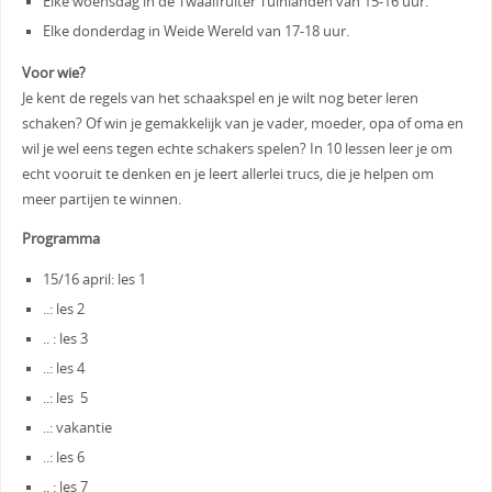
Elke woensdag in de Twaalfruiter Tuinlanden van 15-16 uur.
Elke donderdag in Weide Wereld van 17-18 uur.
Voor wie?
Je kent de regels van het schaakspel en je wilt nog beter leren
schaken? Of win je gemakkelijk van je vader, moeder, opa of oma en
wil je wel eens tegen echte schakers spelen? In 10 lessen leer je om
echt vooruit te denken en je leert allerlei trucs, die je helpen om
meer partijen te winnen.
Programma
15/16 april: les 1
..: les 2
.. : les 3
..: les 4
..: les 5
..: vakantie
..: les 6
.. : les 7