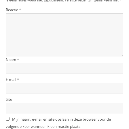
Je e-mailadres wordt niet gepubliceerd.
Vereiste velden zijn gemarkeerd met
*
Reactie
*
Naam
*
E-mail
*
Site
Mijn naam, e-mail en site opslaan in deze browser voor de
volgende keer wanneer ik een reactie plaats.