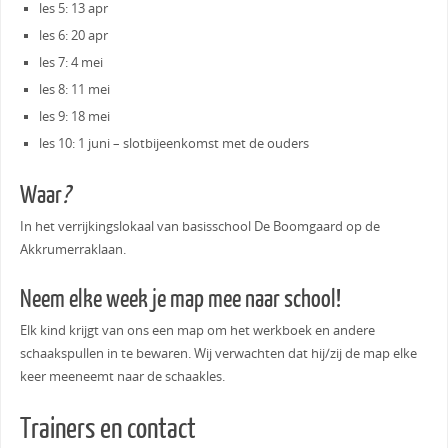
les 5: 13 apr
les 6: 20 apr
les 7: 4 mei
les 8: 11 mei
les 9: 18 mei
les 10: 1 juni – slotbijeenkomst met de ouders
Waar
?
In het verrijkingslokaal van basisschool De Boomgaard op de
Akkrumerraklaan.
Neem elke week je map mee naar school!
Elk kind krijgt van ons een map om het werkboek en andere
schaakspullen in te bewaren. Wij verwachten dat hij/zij de map elke
keer meeneemt naar de schaakles.
Trainers en contact