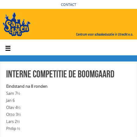
CONTACT
Interne competitie De Boomgaard
Eindstand na 8 ronden
Sam 7½
Jan 6
Olav 4½
Otto 3½
Lars 2½
Philip ½