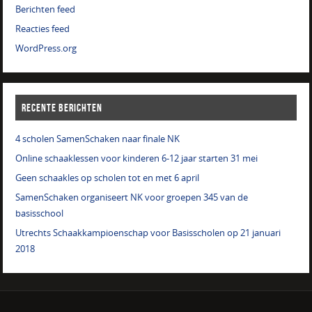
Berichten feed
Reacties feed
WordPress.org
RECENTE BERICHTEN
4 scholen SamenSchaken naar finale NK
Online schaaklessen voor kinderen 6-12 jaar starten 31 mei
Geen schaakles op scholen tot en met 6 april
SamenSchaken organiseert NK voor groepen 345 van de
basisschool
Utrechts Schaakkampioenschap voor Basisscholen op 21 januari
2018