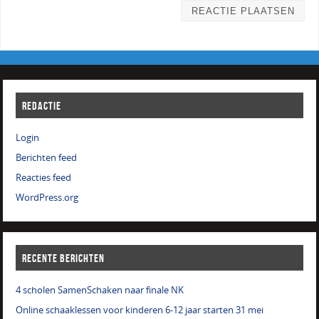
REDACTIE
Login
Berichten feed
Reacties feed
WordPress.org
RECENTE BERICHTEN
4 scholen SamenSchaken naar finale NK
Online schaaklessen voor kinderen 6-12 jaar starten 31 mei