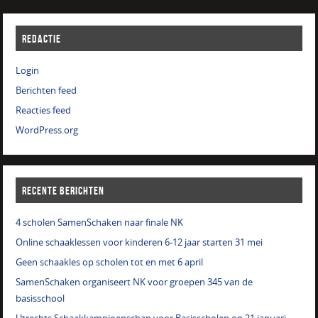
REDACTIE
Login
Berichten feed
Reacties feed
WordPress.org
RECENTE BERICHTEN
4 scholen SamenSchaken naar finale NK
Online schaaklessen voor kinderen 6-12 jaar starten 31 mei
Geen schaakles op scholen tot en met 6 april
SamenSchaken organiseert NK voor groepen 345 van de
basisschool